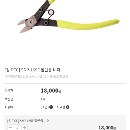
[킹 TCC] SNP-165F 절단용 니퍼
아이에스티몰 인증 공구 / 사출 및 각종 전선 절단용
18,000
상품가
원
적립금
1%
배송비
(조건)
지역별
[킹 TCC] SNP-165F 절단용 니퍼
18,000
원