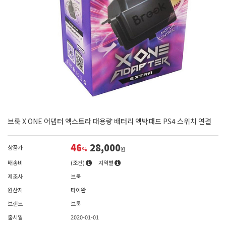
브룩 X ONE 어댑터 엑스트라 대용량 배터리 엑박패드 PS4 스위치 연결
46
28,000
상품가
%
원
배송비
(조건)
지역별
제조사
브룩
원산지
타이완
브랜드
브룩
출시일
2020-01-01