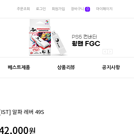
주문조회
로그인
회원가입
장바구니
0
마이페이지
베스트제품
상품리뷰
공지사항
[IST] 알파 레버 49S
42,000
원