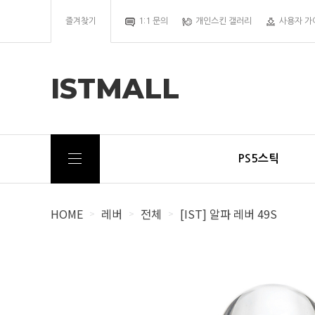
즐겨찾기
1:1 문의
개인스킨 갤러리
사용자 가
ISTMALL
PS5스틱
HOME
레버
전체
[IST] 알파 레버 49S
>
>
>