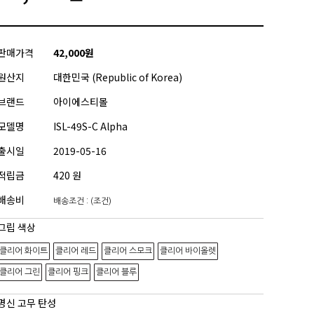
판매가격
42,000원
원산지
대한민국 (Republic of Korea)
브랜드
아이에스티몰
모델명
ISL-49S-C Alpha
출시일
2019-05-16
적립금
420 원
배송비
배송조건 : (조건)
그립 색상
클리어 화이트
클리어 레드
클리어 스모크
클리어 바이올렛
클리어 그린
클리어 핑크
클리어 블루
명신 고무 탄성