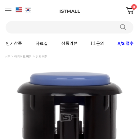
0
인기상품
자료실
상품리뷰
1:1문의
A/S 접수
버튼
아케이드 버튼
산와 버튼