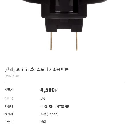
[산와] 30mm 엘라스토머 저소음 버튼
OBSFE-30
4,500
상품가
원
적립금
1%
배송비
(조건)
지역별
원산지
일본 (Japan)
브랜드
산와