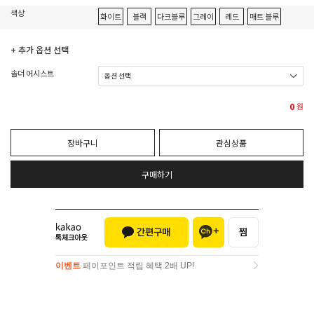
색상
화이트
블랙
다크블루
그레이
레드
매트 블루
+ 추가 옵션 선택
솔더 어시스트
0
원
장바구니
관심상품
구매하기
이벤트
페이포인트 적립 혜택 2배 UP!
이벤트
페이포인트 적립 혜택 2배 UP!