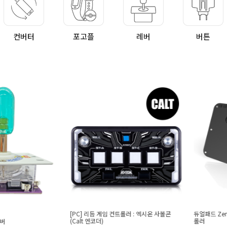
컨버터
포고플
레버
버튼
[PC] 리듬 게임 컨트롤러 : 엑시온 사볼콘
듀얼패드 Zen16
(Calt 엔코더)
롤러