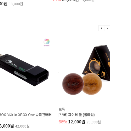
레스 스틸
98,000원
15,000
브룩
소니
0 to XBOX One 슈퍼컨버터
[브룩] 파이터 볼 (볼타입)
듀얼센스 소
징
66%
12,000원
35,000원
Sold Out
42,000원