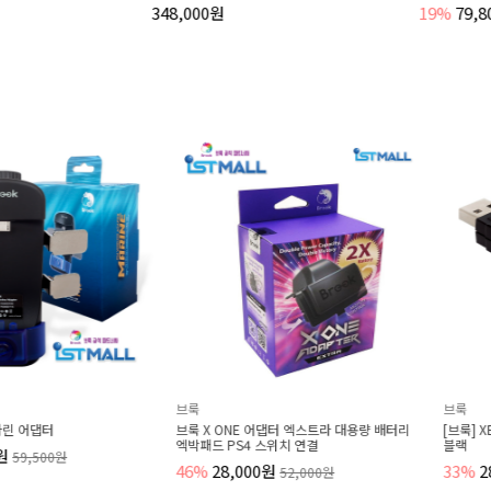
348,000원
19%
79,800원
브룩
브룩
터
브룩 X ONE 어댑터 엑스트라 대용량 배터리
[브룩] XBOX 36
엑박패드 PS4 스위치 연결
블랙
0원
46%
28,000원
33%
28,000원
52,000원