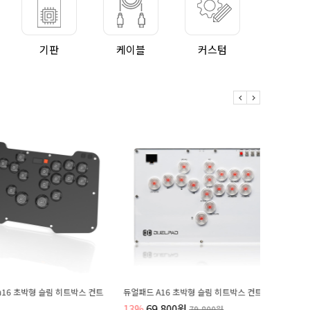
기판
케이블
커스텀
아이에스
 초박형 슬림 히트박스 컨트
듀얼패드 A16 초박형 슬림 히트박스 컨트롤러
아이에스티
13%
69,800원
79,800원