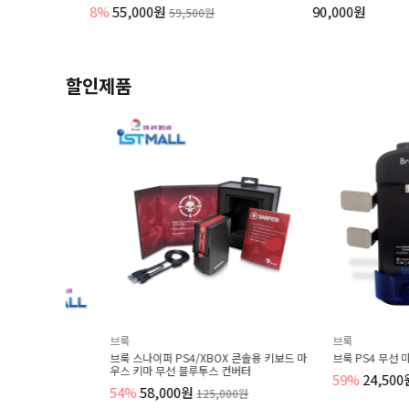
8%
55,000원
90,000원
59,500원
할인제품
브룩
브룩
브룩 스나이퍼 PS4/XBOX 콘솔용 키보드 마
브룩 PS4 무선 마린 어댑
우스 키마 무선 블루투스 컨버터
59%
24,500원
59,50
54%
58,000원
125,000원