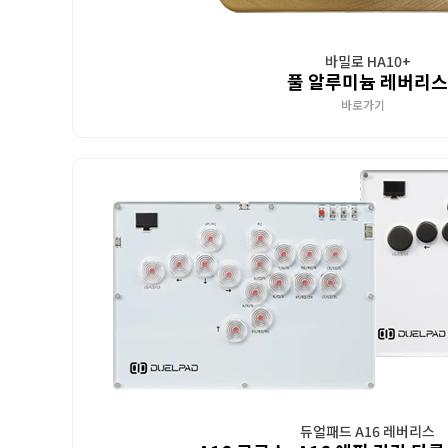
바밀로 HA10+
풀 알루미늄 레버리스
바로가기
듀얼패드 A16 레버리스