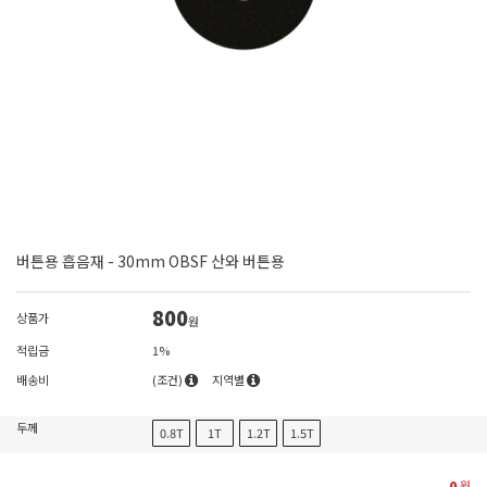
버튼용 흡음재 - 30mm OBSF 산와 버튼용
800
상품가
원
적립금
1%
배송비
(조건)
지역별
두께
0.8T
1T
1.2T
1.5T
0
원