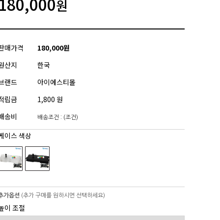
180,000
원
판매가격
180,000원
원산지
한국
브랜드
아이에스티몰
적립금
1,800 원
배송비
배송조건 : (조건)
케이스 색상
추가옵션
(추가 구매를 원하시면 선택하세요)
높이 조절