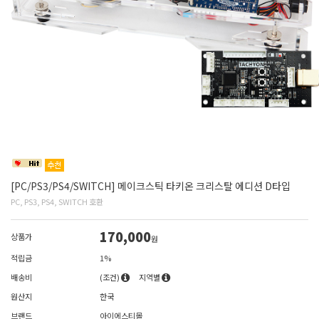
[PC/PS3/PS4/SWITCH] 메이크스틱 타키온 크리스탈 에디션 D타입
PC, PS3, PS4, SWITCH 호환
170,000
상품가
원
적립금
1%
배송비
(조건)
지역별
원산지
한국
브랜드
아이에스티몰