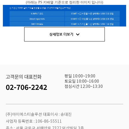
(아래는 PS 키배열 기준으로 정리한 이미지 입니다)
평일 10:00~19:00
고객문의 대표전화
토요일 10:00~16:00
02-706-2242
점심시간 12:30~13:30
(주)아이에스티솔루션 대표이사 : 송대진
다운로드 링크 :
https://drive.google.com/file/d/1ir-gOdEjarddeK9EiY8faiNAgyYBT-
사업자 등록번호 : 106-86-55511
aT/view?usp=sharing
주소 : 서울 구로구 서해안로 2322 덕산빌딩 3층