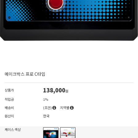
메이크박스 프로 C타입
138,000
상품가
원
적립금
1%
배송비
(조건)
지역별
원산지
한국
케이스 색상