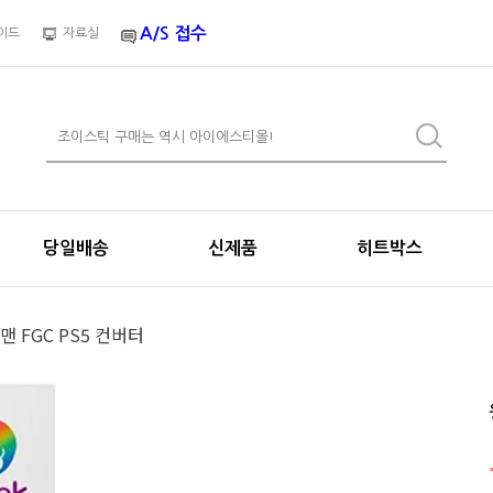
A/S 접수
이드
자료실
당일배송
신제품
히트박스
맨 FGC PS5 컨버터