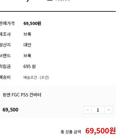
판매가격
69,500
원
제조사
브룩
원산지
대만
브랜드
브룩
적립금
695 원
배송비
배송조건 : (조건)
윙맨 FGC PS5 컨버터
69,500
69,500
원
총 상품 금액