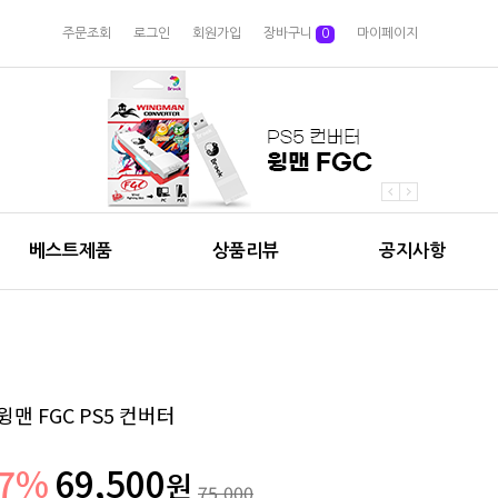
주문조회
로그인
회원가입
장바구니
0
마이페이지
베스트제품
상품리뷰
공지사항
윙맨 FGC PS5 컨버터
7
%
69,500
원
75,000