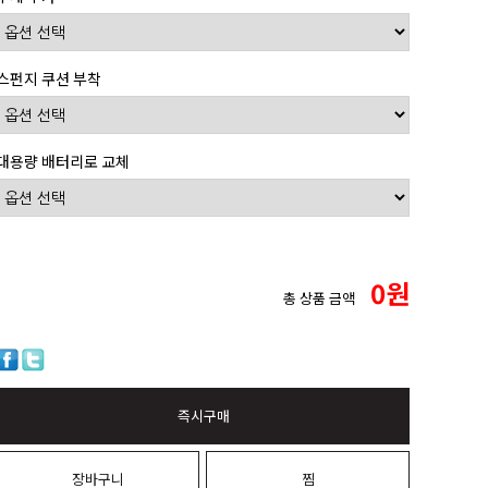
스펀지 쿠션 부착
대용량 배터리로 교체
0
원
총 상품 금액
즉시구매
장바구니
찜