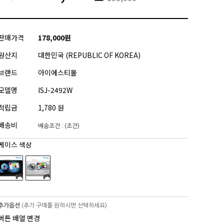
판매가격
178,000원
원산지
대한민국 (REPUBLIC OF KOREA)
브랜드
아이에스티몰
모델명
ISJ-2492W
적립금
1,780 원
배송비
배송조건 : (조건)
케이스 색상
추가옵션
(추가 구매를 원하시면 선택하세요)
버튼 배열 변경