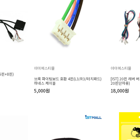
아이에스티몰
아이에스티몰
5핀+8핀)
브룩 파이팅보드 호환 4핀(L3/R3/터치패드)
[IST] 20핀 레버
하네스 케이블
20핀단자용)
5,000원
18,000원