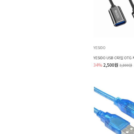
YESIDO
YESIDO USB C타입 OTG
34%
2,500원
3,800원