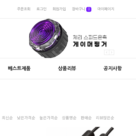
주문조회
로그인
회원가입
장바구니
0
마이페이지
베스트제품
상품리뷰
공지사항
최신순
낮은가격순
높은가격순
상품명순
판매순
리뷰많은순