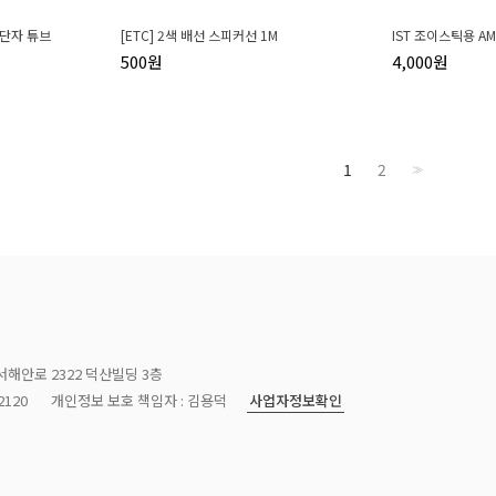
널 단자 튜브
[ETC] 2색 배선 스피커선 1M
IST 조이스틱용 A
500원
4,000원
1
2
>>
서해안로 2322 덕산빌딩 3층
사업자정보확인
120
개인정보 보호 책임자 : 김용덕