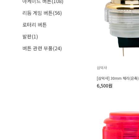
아케이드 버튼(108)
리듬 게임 버튼(56)
로터리 버튼
발판(1)
버튼 관련 부품(24)
삼덕사
[삼덕사] 30mm 체리(은축
6,500원