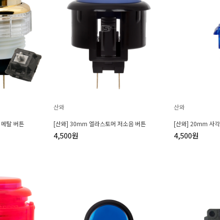
산와
산와
) 메탈 버튼
[산와] 30mm 엘라스토머 저소음 버튼
[산와] 20mm 사
4,500원
4,500원