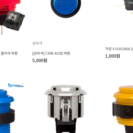
삼덕사
거성 V-0303A06 (
) 클리어 버튼
[삼덕사] CWB 402B 버튼
1,000원
5,000원