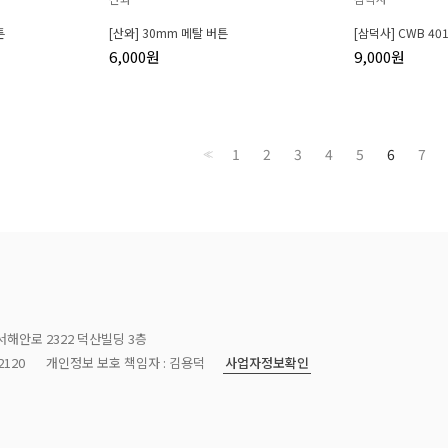
튼
[산와] 30mm 메탈 버튼
[삼덕사] CWB 40
6,000원
9,000원
1
2
3
4
5
6
7
<<
서해안로 2322 덕산빌딩 3층
사업자정보확인
120
개인정보 보호 책임자 : 김용덕