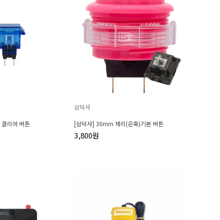
삼덕사
각 클리어 버튼
[삼덕사] 30mm 체리(은축)기본 버튼
3,800원