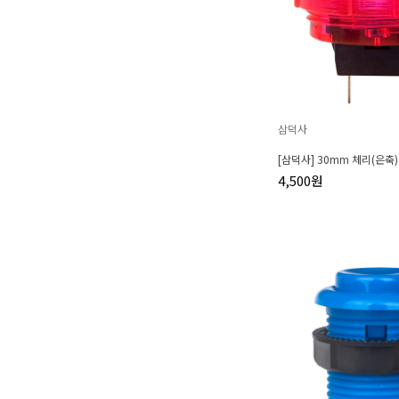
삼덕사
[삼덕사] 30mm 체리(은축
4,500원