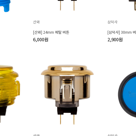
산와
삼덕사
[산와] 24mm 메탈 버튼
[삼덕사] 30mm 
6,000원
2,900원
산와
삼덕사