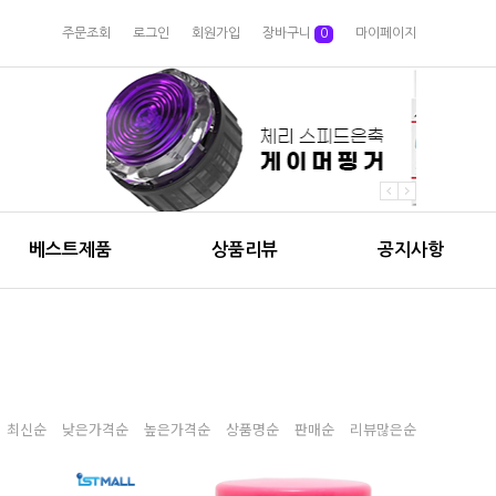
주문조회
로그인
회원가입
장바구니
0
마이페이지
베스트제품
상품리뷰
공지사항
최신순
낮은가격순
높은가격순
상품명순
판매순
리뷰많은순