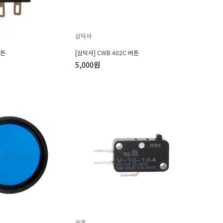
삼덕사
버튼
[삼덕사] CWB 402C 버튼
5,000원
옴론