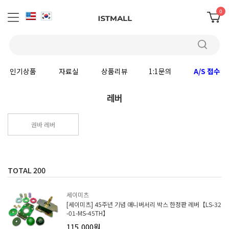
0
인기상품
자료실
상품리뷰
1:1문의
A/S 접수
레버
권바 레버
TOTAL
200
세이미츠
[세이미츠] 45주년 기념 애니버서리 박스 한정판 레버【LS-32
-01-MS-45TH】
115,000원