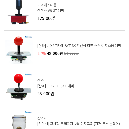
아이에스티몰
산적스 V6-ST 레버
125,000원
[산와] JLX2-TPML-8YT-SK 가변식 리프 스위치 저소음 레버
17%
48,000원
58,000원
산와
[산와] JLX2-TP-8YT 레버
35,000원
삼덕사
[삼덕사] 교체형 크레이지동팔 이지그립 (자개 무늬 손잡이)